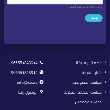
0 من 2500 حرف كحد أقصى
انضم الى فريقنا
966551843914+
اخبار الشركة
966551843914+
سياسة الخصوصية
info@exit.sa
سياسة الحماية الفكرية
الوصول إلينا
دخول الموظفين