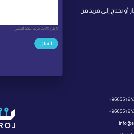
(مطلوب)
ر أو تحتاج إلى مزيد من
0 من 2500 حرف كحد أقصى
966551843
966551843
info@ex