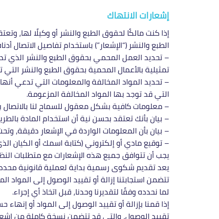
إشعارات الانتهاك
إذا كنت مالكًا لحقوق الطبع والنشر أو وكيلًا لها، 
الطبع والنشر (“الإشعار”) باستخدام تفاصيل الاتصال أدناه
– تحديد العمل المحمي بحقوق الطبع والنشر الذي تدعي
تمثيلية بالأعمال المحمية بحقوق الطبع والنشر التي ت
التي قد توجد بها المواد المخالفة المزعومة.
– معلومات كافية بشكل معقول للسماح لنا بالاتصال بك، 
– بيان بأنك تعتقد بحسن نية أن استخدام المادة بالط
– بيان بأن المعلومات الواردة في الإشعار دقيقة، وتحت
– توقيع مادي أو إلكتروني (كتابة اسمك أو الكيان الذ
يجب أن تتوافق جميع هذه الإشعارات مع متطلبات النظا
يعد تقديم شكوى رسمية بداية لعملية قانونية محددة
تتضمن استجابتنا إزالة أو تقييد الوصول إلى المواد الم
لما نحدده وفقًا لتقديرنا وحدنا، قبل اتخاذ أي إجراء.
إذا قمنا بإزالة أو تقييد الوصول إلى المواد أو إنهاء
تقييد الوصول، والتي قد تتضمن نسخة كاملة من إشعار