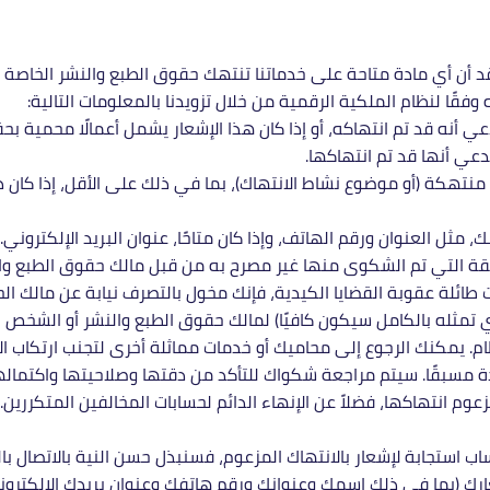
وتعتقد أن أي مادة متاحة على خدماتنا تنتهك حقوق الطبع والنشر الخا
 وفقًا لنظام الملكية الرقمية من خلال تزويدنا بالمعلومات التالية:
 أنه قد تم انتهاكه، أو إذا كان هذا الإشعار يشمل أعمالًا محمية 
دعي أنها قد تم انتهاكها.
مثل العنوان ورقم الهاتف، وإذا كان متاحًا، عنوان البريد الإلكتروني.
ريقة التي تم الشكوى منها غير مصرح به من قبل مالك حقوق الطبع وال
 طائلة عقوبة القضايا الكيدية، فإنك مخول بالتصرف نيابة عن مالك ال
ي تمثله بالكامل سيكون كافيًا) لمالك حقوق الطبع والنشر أو الشخص ا
م. يمكنك الرجوع إلى محاميك أو خدمات مماثلة أخرى لتجنب ارتكاب الأ
 مسبقًا. سيتم مراجعة شكواك للتأكد من دقتها وصلاحيتها واكتماله
زعوم انتهاكها، فضلاً عن الإنهاء الدائم لحسابات المخالفين المتكررين.
 حساب استجابة لإشعار بالانتهاك المزعوم، فسنبذل حسن النية بالاتصال 
ك (بما في ذلك اسمك وعنوانك ورقم هاتفك وعنوان بريدك الإلكتروني