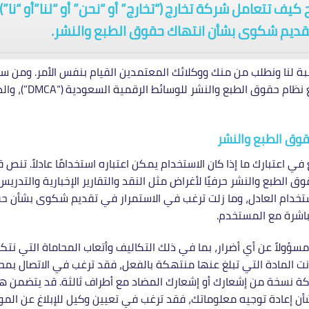
كيف تتعامل شركة تخارج (“تخارج” أو “نحن” أو “لنا”أو “نا
تقديم شكوى بشأن انتهاك حقوق الطبع والنشر.
 لنا ونطلب من منك ووكلائك المعتمدين القيام بنفس الأمر. ومن سيا
انتهاك حقوق الطبع
وق الطبع والنشر
 اعتبارك ما إذا كان الاستخدام يمكن اعتباره استخدامًا عادلاً. تنص
لطبع والنشر حرفيًا لأغراض مثل النقد والتقارير الإخبارية والتدري
تخدام العادل، وما زلت ترغب في الاستمرار في تقديم شكوى بشأن حقو
باشرة مع المستخدم.
ولاً عن أي أضرار، بما في ذلك التكاليف وأتعاب المحاماة التي نتك
انت المادة التي تبلغ عنها منتهكة بالفعل، فقد ترغب في الاتصال بمحام
مشاركة نسخة من إشعارك أو إشعارك المضاد مع أطراف ثالثة. قد يتضم
شأن إعادة توجيه معلوماتك، فقد ترغب في تعيين وكيل للإبلاغ عن الموا