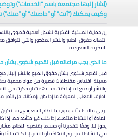
(يُشار إليها مجتمعة باسم “الخدمات”) وتوضح 
وكيف يمكنك (“أنت” أو “خاصتك” أو “منك”) 
إن حماية الملكية الفكرية تشكل أهمية قصوى بالنسبة
الفكرية السعودية.
ما الذي يجب مراعاته قبل تقديم شكوى بشأن حق
قبل تقديم شكوى بشأن حقوق الطبع والنشر إلينا، ضع في
معينة، اقتباس مقتطفات قصيرة من مواد محمية بحقوق ا
والنشر أو دفع له. إذا كنت قد فهمت او فكرت في الاس
الطرف المعني لمعرفة ما إذا كان بإمكانك حل الأمر م
يرجى ملاحظة أنه بموجب النظام السعودي، قد تكون مسؤ
المادة أو النشاط منتهك. إذا كنت غير متأكد مما إذا ك
يجوز لنا، وفقًا لتقديرنا أو حسبما يقتضيه النظام، 
في النشاط المزعوم انتهاكه أو للنشر. إذا كنت قلقًا ب