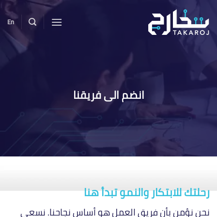
خطي
لمحتوى
En
انضم الى فريقنا
رحلتك للابتكار والنمو تبدأ هنا
نحن نؤمن بأن فريق العمل هو أساس نجاحنا. نسعى